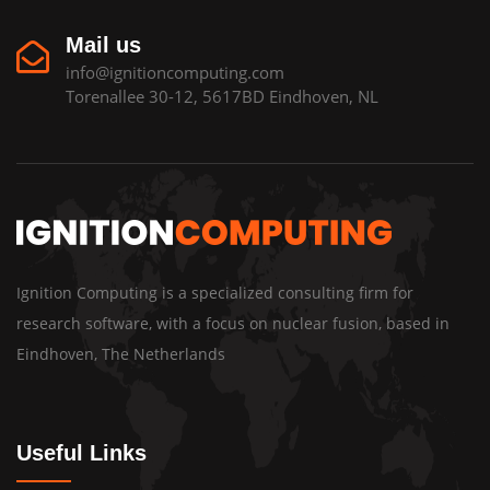
Mail us
info@ignitioncomputing.com
Torenallee 30-12, 5617BD Eindhoven, NL
Ignition Computing is a specialized consulting firm for
research software, with a focus on nuclear fusion, based in
Eindhoven, The Netherlands
Useful Links